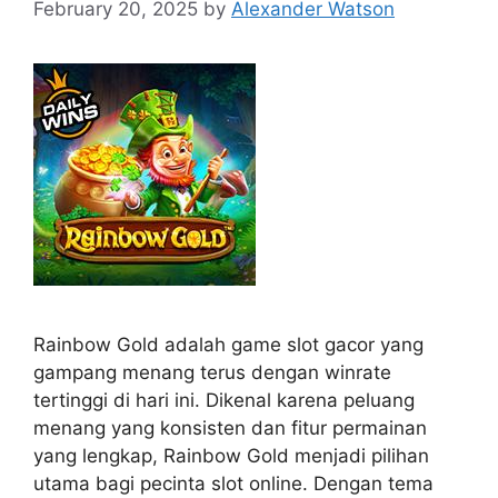
February 20, 2025
by
Alexander Watson
Rainbow Gold adalah game slot gacor yang
gampang menang terus dengan winrate
tertinggi di hari ini. Dikenal karena peluang
menang yang konsisten dan fitur permainan
yang lengkap, Rainbow Gold menjadi pilihan
utama bagi pecinta slot online. Dengan tema