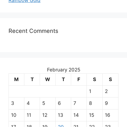
Rainbow Gold
Recent Comments
February 2025
M
T
W
T
F
S
S
1
2
3
4
5
6
7
8
9
10
11
12
13
14
15
16