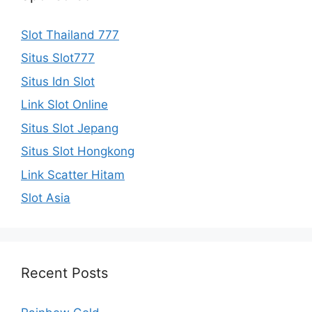
Slot Thailand 777
Situs Slot777
Situs Idn Slot
Link Slot Online
Situs Slot Jepang
Situs Slot Hongkong
Link Scatter Hitam
Slot Asia
Recent Posts